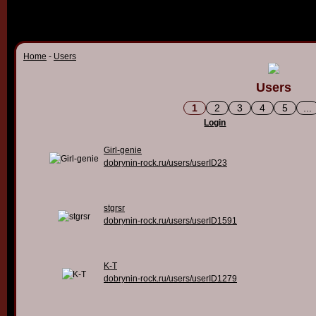
Home
-
Users
Users
1
2
3
4
5
...
Login
Girl-genie
dobrynin-rock.ru/users/userID23
stgrsr
dobrynin-rock.ru/users/userID1591
K-T
dobrynin-rock.ru/users/userID1279