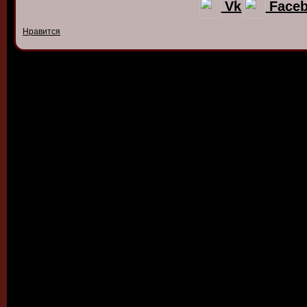
Vk
Face
Нравится