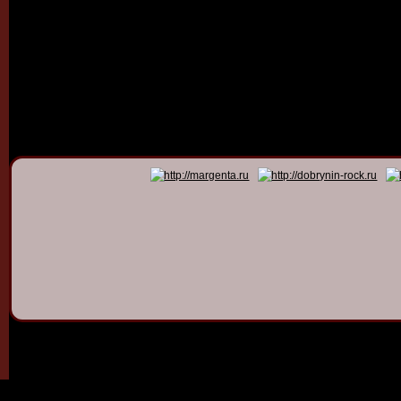
© 2011 - 2026
Dmitry Dob
All rights 