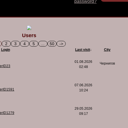
password?
Users
2
3
4
5
...
50
->
Login
Last visit
↓
City
01.08.2026
Чернигов
serID23
02:48
07.06.2026
serID1591
10:24
29.05.2026
serID1279
09:17