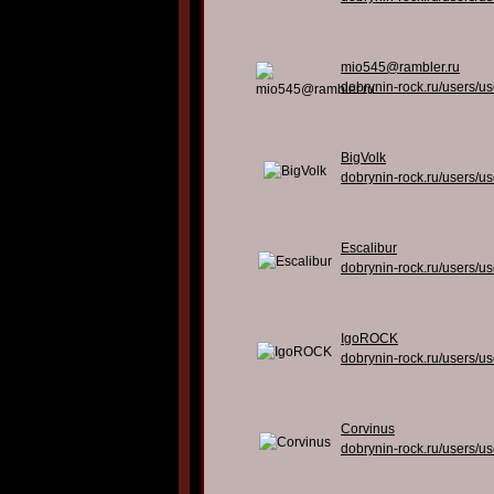
mio545@rambler.ru
dobrynin-rock.ru/users/u
BigVolk
dobrynin-rock.ru/users/u
Escalibur
dobrynin-rock.ru/users/u
IgoROCK
dobrynin-rock.ru/users/u
Corvinus
dobrynin-rock.ru/users/u