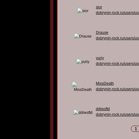
sior
dobrynin-rock.ru/users/u
Drause
dobrynin-rock.ru/users/u
yuriy
dobrynin-rock.ru/users/u
MissDeath
dobrynin-rock.ru/users/u
ddiwsftd
dobrynin-rock.ru/users/u
1