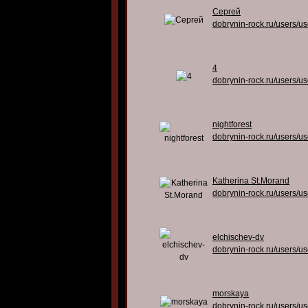
Сергей
dobrynin-rock.ru/users/u
4
dobrynin-rock.ru/users/u
nightforest
dobrynin-rock.ru/users/u
Katherina St.Morand
dobrynin-rock.ru/users/u
elchischev-dv
dobrynin-rock.ru/users/u
morskaya
dobrynin-rock.ru/users/u