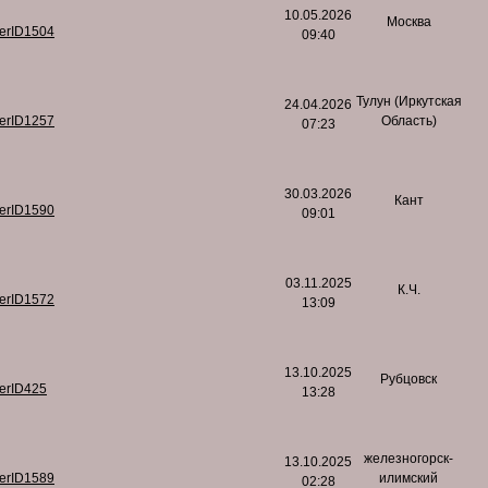
10.05.2026
Москва
serID1504
09:40
Тулун (Иркутская
24.04.2026
serID1257
Область)
07:23
30.03.2026
Кант
serID1590
09:01
03.11.2025
К.Ч.
serID1572
13:09
13.10.2025
Рубцовск
serID425
13:28
железногорск-
13.10.2025
serID1589
илимский
02:28