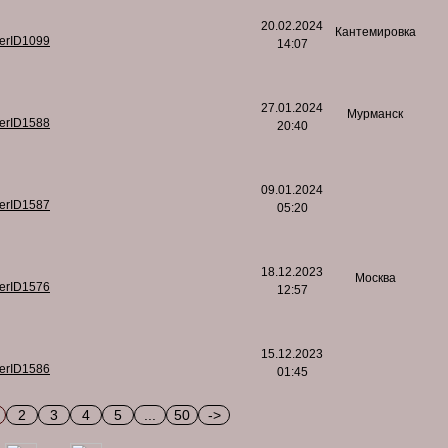
20.02.2024
Кантемировка
serID1099
14:07
27.01.2024
Мурманск
serID1588
20:40
09.01.2024
serID1587
05:20
18.12.2023
Москва
serID1576
12:57
15.12.2023
serID1586
01:45
2
3
4
5
...
50
->