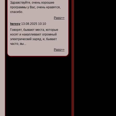
Здравствуйте, очень хорошие
программы у Вас, очень нравятся,
спасибо.
Pass>>
heresy
13.08.2025 10:10
Говорят, бывают места, которые
носят и накапливают огромный
электрический заряд, и, бывает
часто, вы...
Pass>>