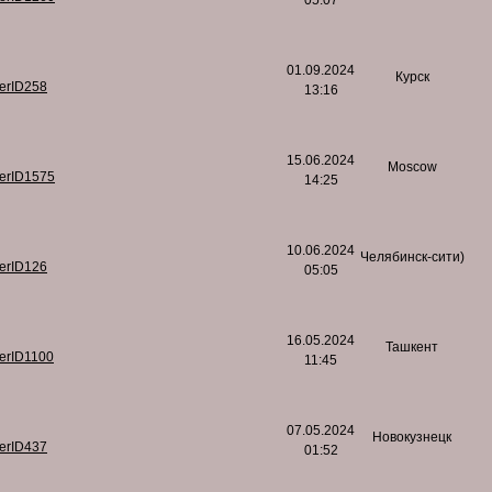
05:07
01.09.2024
Курск
serID258
13:16
15.06.2024
Moscow
serID1575
14:25
10.06.2024
Челябинск-сити)
serID126
05:05
16.05.2024
Ташкент
serID1100
11:45
07.05.2024
Новокузнецк
serID437
01:52