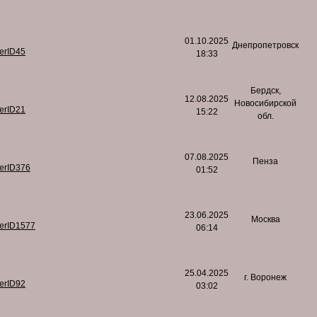
01.10.2025
Днепропетровск
serID45
18:33
Бердск,
12.08.2025
Новосибирской
serID21
15:22
обл.
07.08.2025
Пенза
serID376
01:52
23.06.2025
Москва
serID1577
06:14
25.04.2025
г. Воронеж
serID92
03:02