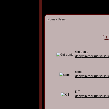
Home
-
Users
1
Girl-genie
dobrynin-rock.ru/users/u
stgrsr
dobrynin-rock.ru/users/u
K-T
dobrynin-rock.ru/users/u