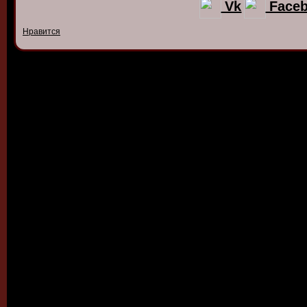
Vk
Face
Нравится