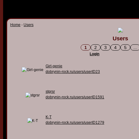
Home
-
Users
Users
1
2
3
4
5
...
Login
Girl-genie
dobrynin-rock.ru/users/userID23
stgrsr
dobrynin-rock.ru/users/userID1591
K-T
dobrynin-rock.ru/users/userID1279