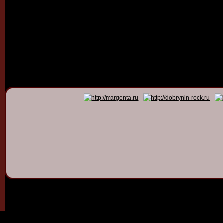
© 2011 - 2026
Dmitry Dob
All rights 