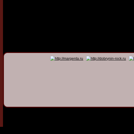
© 2011 - 2026
Dmitry Dob
All rights 