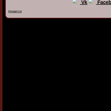
Vk
Face
Нравится