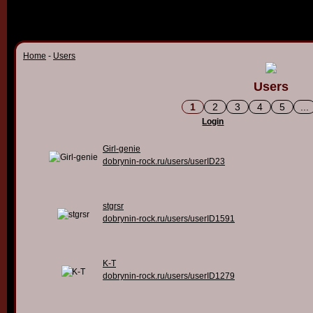
Home
-
Users
Users
1
2
3
4
5
...
Login
Girl-genie
dobrynin-rock.ru/users/userID23
stgrsr
dobrynin-rock.ru/users/userID1591
K-T
dobrynin-rock.ru/users/userID1279