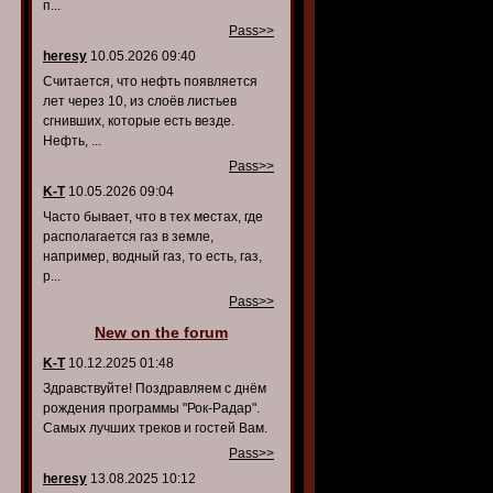
п...
Pass>>
heresy
10.05.2026 09:40
Считается, что нефть появляется
лет через 10, из слоёв листьев
сгнивших, которые есть везде.
Нефть, ...
Pass>>
K-T
10.05.2026 09:04
Часто бывает, что в тех местах, где
располагается газ в земле,
например, водный газ, то есть, газ,
р...
Pass>>
New on the forum
K-T
10.12.2025 01:48
Здравствуйте! Поздравляем с днём
рождения программы "Рок-Радар".
Самых лучших треков и гостей Вам.
Pass>>
heresy
13.08.2025 10:12