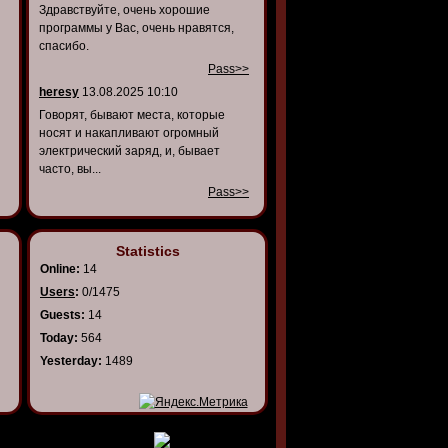
Здравствуйте, очень хорошие
программы у Вас, очень нравятся,
спасибо.
Pass>>
heresy
13.08.2025 10:10
Говорят, бывают места, которые
носят и накапливают огромный
электрический заряд, и, бывает
часто, вы...
Pass>>
Statistics
Online:
14
Users
:
0/1475
Guests:
14
Today:
564
Yesterday:
1489