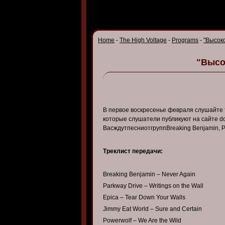
Home
-
The High Voltage
-
Programs
-
"Высок
"Высо
В первое воскресенье февраля слушайте
которые слушатели публикуют на сайте do
ВасждутпесниотгруппBreaking Benjamin, Pa
Треклист передачи:
Breaking Benjamin – Never Again
Parkway Drive – Writings on the Wall
Epica – Tear Down Your Walls
Jimmy Eat World – Sure and Certain
Powerwolf – We Are the Wild