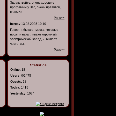
Здравствуйте, очень хорошие
программы у Вас, очень нравятся,
спасибо.
Pass>>
heresy
13.08.2025 10:10
Говорят, бывают места, которые
носят и накапливают огромный
электрический заряд, и, бывает
часто, вы...
Pass>>
Statistics
Online:
18
Users
:
0/1475
Guests:
18
Today:
1415
Yesterday:
1074