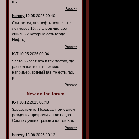
п...
Pass>>
heresy
10.05.2026 09:40
Считается, что нефть появляется
лет через 10, из слоёв листьев
сгнивших, которые есть везде.
Нефть, ...
Pass>>
K-T
10.05.2026 09:04
Часто бывает, что в тех местах, где
располагается газ в земле,
например, водный газ, то есть, газ,
р...
Pass>>
New on the forum
K-T
10.12.2025 01:48
Здравствуйте! Поздравляем с днём
рождения программы "Рок-Радар".
Самых лучших треков и гостей Вам.
Pass>>
heresy
13.08.2025 10:12