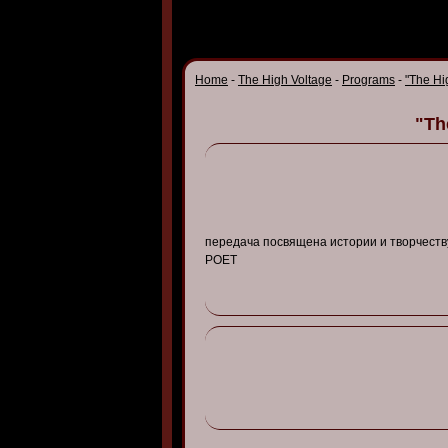
Home
-
The High Voltage
-
Programs
-
"The Hi
"Th
передача
посв
ящена
истории
и тв
орчест
POET