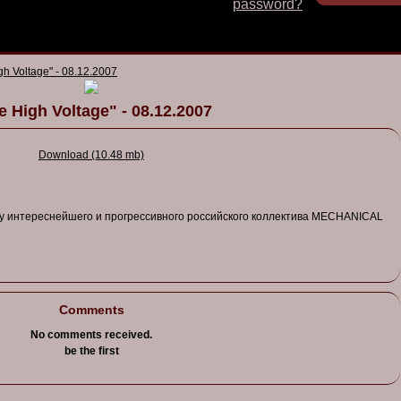
password?
gh Voltage" - 08.12.2007
e High Voltage" - 08.12.2007
Download (10.48 mb)
ву
интереснейшего
и
прогресси
в
ного
российского
коллекти
ва MECHANICAL
Comments
No comments received.
be the first