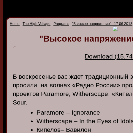
Home
-
The High Voltage
-
Programs
-
"Высокое напряжение" - 17.06.2018
"Высокое напряжение"
Download (15.74
В воскресенье вас ждет традиционный э
просили, на волнах «Радио России» про
проектов Paramore, Witherscape, «Кипело
Sour.
Paramore – Ignorance
Witherscape – In the Eyes of Idol
Кипелов– Вавилон