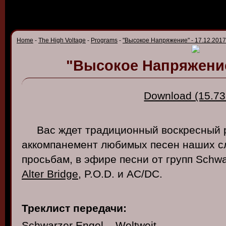
Home
-
The High Voltage
-
Programs
-
"Высокое Напряжение" - 17.12.2017
"Высокое Напряжение"
Download (15.73
Вас ждет традиционный воскресный р
аккомпанемент любимых песен наших с
просьбам, в эфире песни от групп Schwar
Alter Bridge
, P.O.D. и AC/DC.
Треклист передачи:
Schwarzer Engel – Weltweit