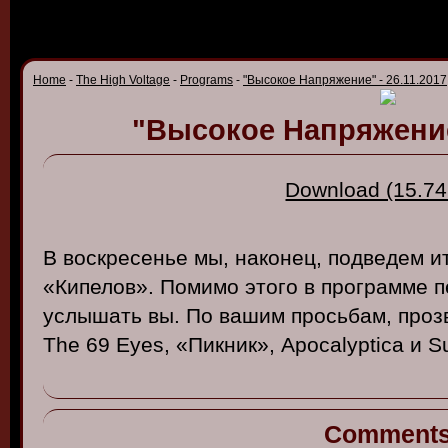
Home
-
The High Voltage
-
Programs
-
"Высокое Напряжение" - 26.11.2017
"Высокое Напряжение"
Download (15.74
В воскресенье мы, наконец, подведем ит
«Кипелов». Помимо этого в программе п
услышать вы. По вашим просьбам, прозв
The 69 Eyes, «Пикник», Apocalyptica и 
Comment