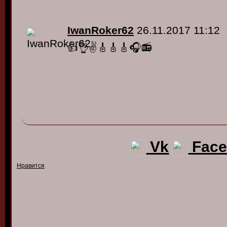
IwanRoker62
26.11.2017 11:12
👍👌✌🎸🎸🎸🎧📻
Vk
Face
Нравится