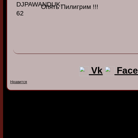
Опять Пилигрим !!!
Vk
Face
Нравится