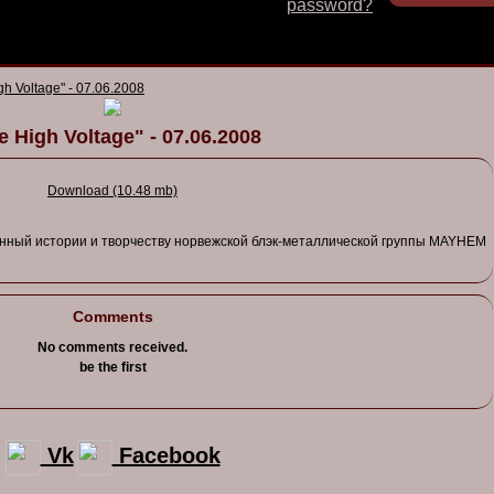
password?
gh Voltage" - 07.06.2008
e High Voltage" - 07.06.2008
Download (10.48 mb)
нный
истории
и тв
орчест
ву норв
ежской
блэк-металлической
группы
MAYHEM
Comments
No comments received.
be the first
Vk
Facebook