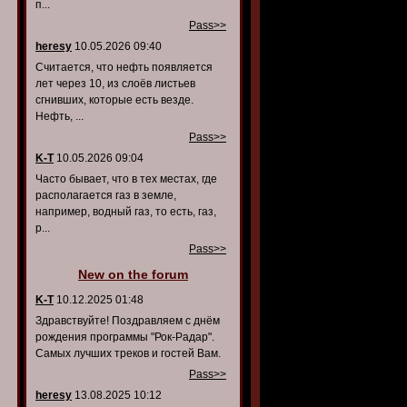
п...
Pass>>
heresy
10.05.2026 09:40
Считается, что нефть появляется
лет через 10, из слоёв листьев
сгнивших, которые есть везде.
Нефть, ...
Pass>>
K-T
10.05.2026 09:04
Часто бывает, что в тех местах, где
располагается газ в земле,
например, водный газ, то есть, газ,
р...
Pass>>
New on the forum
K-T
10.12.2025 01:48
Здравствуйте! Поздравляем с днём
рождения программы "Рок-Радар".
Самых лучших треков и гостей Вам.
Pass>>
heresy
13.08.2025 10:12