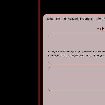
Home
-
The High Voltage
-
Programs
-
"The Hi
"Th
праздничный
в
ыпуск
программы
, посв
яще
проз
в
учат
только
мужские
голоса
и
поздр