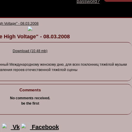
password?
gh Voltage" - 08.03.2008
e High Voltage" - 08.03.2008
Download (10.48 mb)
нный
Международному
женскому
дню, для всех
поклонниц
тяжёлой
музыки
а
в
ления
герое
в
отечест
в
енной
тяжёлой
сцены
Comments
No comments received.
be the first
Vk
Facebook