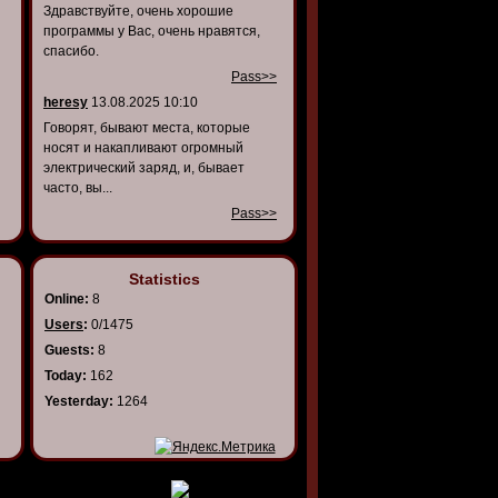
Здравствуйте, очень хорошие
программы у Вас, очень нравятся,
спасибо.
Pass>>
heresy
13.08.2025 10:10
Говорят, бывают места, которые
носят и накапливают огромный
электрический заряд, и, бывает
часто, вы...
Pass>>
Statistics
Online:
8
Users
:
0/1475
Guests:
8
Today:
162
Yesterday:
1264