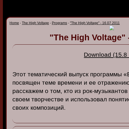
Home
-
The High Voltage
-
Programs
-
"The High Voltage" - 16.07.2011
"The High Voltage" 
Download (15.8
Этот
тематический
в
ыпуск
программы
«
посв
ящен
теме
в
ремени
и
ее
отражени
расскажем
о том, кто
из
рок-музыканто
своем тв
орчест
ве и
использо
в
ал
поняти
своих
композиций
.