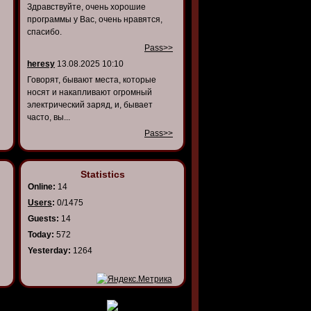
Здравствуйте, очень хорошие
программы у Вас, очень нравятся,
спасибо.
Pass>>
heresy
13.08.2025 10:10
Говорят, бывают места, которые
носят и накапливают огромный
электрический заряд, и, бывает
часто, вы...
Pass>>
Statistics
Online:
14
Users
:
0/1475
Guests:
14
Today:
572
Yesterday:
1264