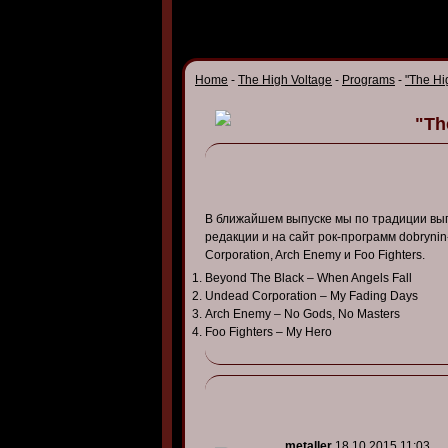
Home
-
The High Voltage
-
Programs
-
"The Hi
"Th
В ближайшем выпуске мы по традиции вы
редакции и на сайт рок-программ dobrynin
Corporation, Arch Enemy и Foo Fighters.
Beyond The Black – When Angels Fall
Undead Corporation – My Fading Days
Arch Enemy – No Gods, No Masters
Foo Fighters – My Hero
metaller
18.10.2015 11:03