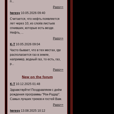
п...
Pass>>
heresy
10.05.2026 09:40
Считается, что нефть появляется
лет через 10, из слоёв листьев
сгнивших, которые есть везде.
Нефть, ...
Pass>>
K-T
10.05.2026 09:04
Часто бывает, что в тех местах, где
располагается газ в земле,
например, водный газ, то есть, газ,
р...
Pass>>
New on the forum
K-T
10.12.2025 01:48
Здравствуйте! Поздравляем с днём
рождения программы "Рок-Радар".
Самых лучших треков и гостей Вам.
Pass>>
heresy
13.08.2025 10:12