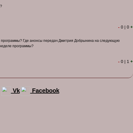
а?
-
0
|
0
+
ь программы? Где анонсы передач Дмитрия Добрынина на следующую
 неделе программы?
-
0
|
1
+
Vk
Facebook