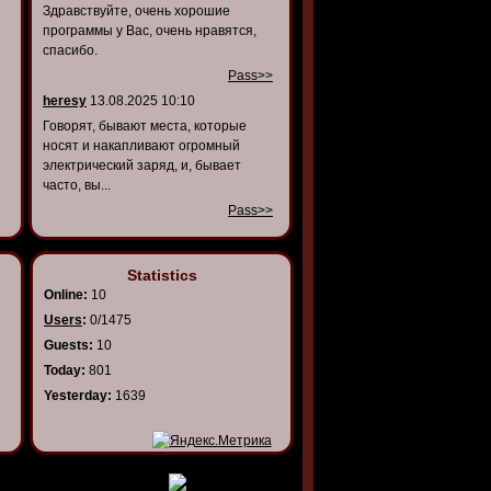
Здравствуйте, очень хорошие
программы у Вас, очень нравятся,
спасибо.
Pass>>
heresy
13.08.2025 10:10
Говорят, бывают места, которые
носят и накапливают огромный
электрический заряд, и, бывает
часто, вы...
Pass>>
Statistics
Online:
10
Users
:
0/1475
Guests:
10
Today:
801
Yesterday:
1639