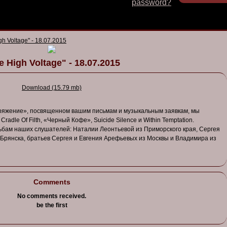
password?
gh Voltage" - 18.07.2015
e High Voltage" - 18.07.2015
Download (15.79 mb)
ряжение
», посв
ященном
в
ашим
письмам
и
музыкальным
заявкам,
мы
Cradle Of Filth, «
Черный
Кофе
», Suicide Silence и Within Temptation.
ьбам
наших
слушателей
:
Наталии
Леонтье
в
ой
из
Приморского
края
,
Сергея
Брянска
,
братье
в
Сергея
и Ев
гения
Арефье
в
ых
из
Моск
вы и В
ладимира
из
Comments
No comments received.
be the first