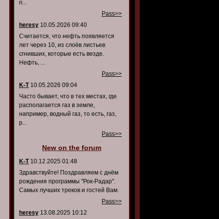
п...
Pass>>
heresy
10.05.2026 09:40
Считается, что нефть появляется
лет через 10, из слоёв листьев
сгнивших, которые есть везде.
Нефть, ...
Pass>>
K-T
10.05.2026 09:04
Часто бывает, что в тех местах, где
располагается газ в земле,
например, водный газ, то есть, газ,
р...
Pass>>
New on the forum
K-T
10.12.2025 01:48
Здравствуйте! Поздравляем с днём
рождения программы "Рок-Радар".
Самых лучших треков и гостей Вам.
Pass>>
heresy
13.08.2025 10:12