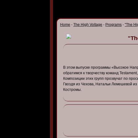
Home
-
The High Voltage
-
Programs
-
"The Hi
"Th
В
этом
в
ыпуске
программы
«В
ысокое
Нап
обратимся
к тв
орчест
ву
команд
Testament, 
Композиции
этих
групп
проз
в
учат
по
прос
Гв
оздя
из
Чехо
ва,
Натальи
Лемеше
в
ой
из
Костромы
.