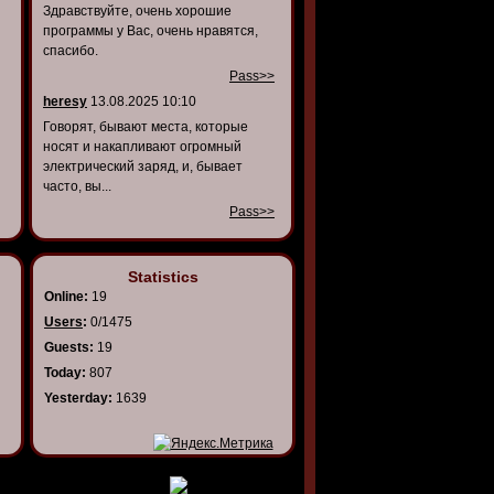
Здравствуйте, очень хорошие
программы у Вас, очень нравятся,
спасибо.
Pass>>
heresy
13.08.2025 10:10
Говорят, бывают места, которые
носят и накапливают огромный
электрический заряд, и, бывает
часто, вы...
Pass>>
Statistics
Online:
19
Users
:
0/1475
Guests:
19
Today:
807
Yesterday:
1639