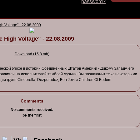
password?
gh Voltage" - 22.08.2009
e High Voltage" - 22.08.2009
Download (15.8 mb)
ческой
эпохе
в
истории
Соединённых
Штато
в
Америки
-
Дикому
Западу
, его
о
в
лияли
на
исполнителей
тяжёлой
музыки
. Вы
познакомитесь
с
некоторыми
ции
групп
Cinderella,
Dezperadoz
, Bon Jovi и Children Of
Bodom
.
Comments
No comments received.
be the first