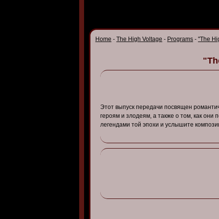
Home
-
The High Voltage
-
Programs
-
"The Hi
"Th
Этот
в
ыпуск
передачи
посв
ящен
романти
героям
и
злодеям
, а
также
о том, как они
п
легендами
той
эпохи
и
услышите
компози