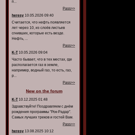
п...
Pass>>
heresy
10.05.2026 09:40
Считается, что нефть появляется
лет через 10, из слоёв листьев
сгнивших, которые есть везде.
Нефть, ...
Pass>>
K-T
10.05.2026 09:04
Часто бывает, что в тех местах, где
располагается газ в земле,
например, водный газ, то есть, газ,
р...
Pass>>
New on the forum
K-T
10.12.2025 01:48
Здравствуйте! Поздравляем с днём
рождения программы "Рок-Радар".
Самых лучших треков и гостей Вам.
Pass>>
heresy
13.08.2025 10:12