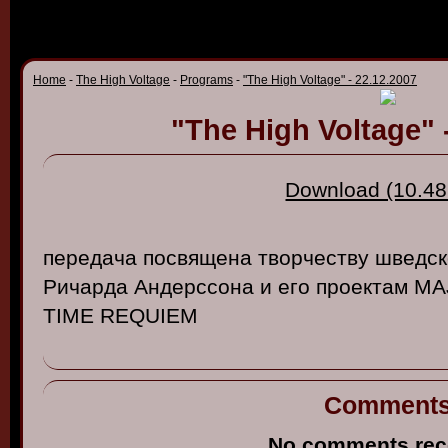
Home
-
The High Voltage
-
Programs
-
"The High Voltage" - 22.12.2007
"The High Voltage" 
Download (10.48
передача
посв
ящена
тв
орчест
ву шв
едск
Ричарда
Андерссона
и его
проектам
MAJ
TIME REQUIEM
Comment
No comments rec