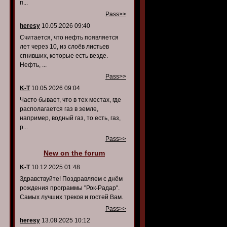
п...
Pass>>
heresy
10.05.2026 09:40
Считается, что нефть появляется
лет через 10, из слоёв листьев
сгнивших, которые есть везде.
Нефть, ...
Pass>>
K-T
10.05.2026 09:04
Часто бывает, что в тех местах, где
располагается газ в земле,
например, водный газ, то есть, газ,
р...
Pass>>
New on the forum
K-T
10.12.2025 01:48
Здравствуйте! Поздравляем с днём
рождения программы "Рок-Радар".
Самых лучших треков и гостей Вам.
Pass>>
heresy
13.08.2025 10:12