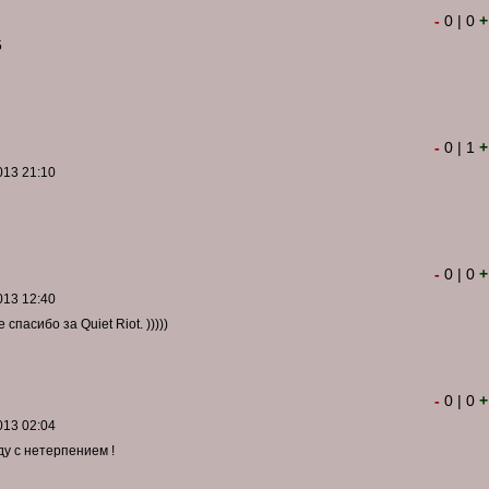
-
0
|
0
+
5
-
0
|
1
+
013 21:10
-
0
|
0
+
013 12:40
спасибо за Quiet Riot. )))))
-
0
|
0
+
013 02:04
у с нетерпением !