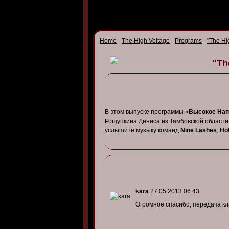
Home
-
The High Voltage
-
Programs
-
"The Hi
"Th
В этом выпуске программы «
Высокое На
Рощупкина Дениса из Тамбовской области
услышите музыку команд
Nine Lashes
,
Ho
kara
27.05.2013 06:43
Огромное спасибо, передача кл