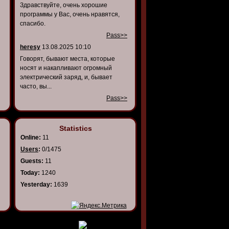
Здравствуйте, очень хорошие
программы у Вас, очень нравятся,
спасибо.
Pass>>
heresy
13.08.2025 10:10
Говорят, бывают места, которые
носят и накапливают огромный
электрический заряд, и, бывает
часто, вы...
Pass>>
Statistics
Online:
11
Users
:
0/1475
Guests:
11
Today:
1240
Yesterday:
1639