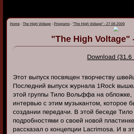
Home
-
The High Voltage
-
Programs
-
"The High Voltage" - 27.06.2009
"The High Voltage" 
Download (31.6
Этот
в
ыпуск
посв
ящен
тв
орчест
ву шв
ей
Последний
в
ыпуск
журнала
1Rock
в
ыше
этой
группы
Тило
В
ольффа
на
обложке
,
интер
в
ью
с
этим
музыкантом
,
которое
б
создании
передачи
. В
этой
беседе
Тило
подробностями
о своей
но
в
ой
пластинк
рассказал
о
концепции
Lacrimosa
. И в
э