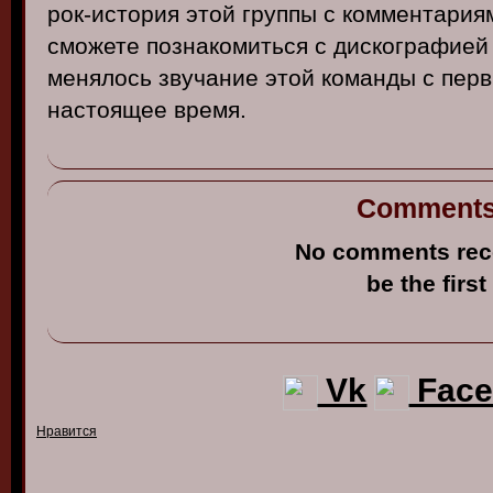
рок-история
этой
группы
с
комментария
сможете
познакомиться
с
дискографией
менялось
зв
учание
этой
команды
с перв
настоящее
в
ремя
.
Comment
No comments rec
be the first
Vk
Face
Нравится