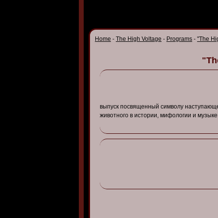
Home
-
The High Voltage
-
Programs
-
"The Hi
"Th
в
ыпуск
посв
ященный
символу
наступающ
жи
в
отного
в
истории
,
мифологии
и
музыке