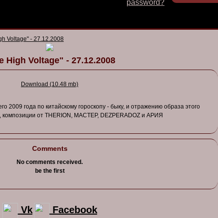
password?
gh Voltage" - 27.12.2008
e High Voltage" - 27.12.2008
Download (10.48 mb)
его
2009
года
по
китайскому
гороскопу
-
быку
, и
отражению
образа
этого
,
композиции
от
THERION
,
МАСТЕР
,
DEZPERADOZ
и
АРИЯ
Comments
No comments received.
be the first
Vk
Facebook