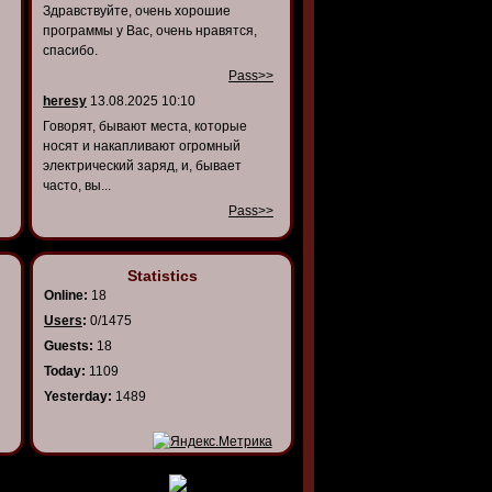
Здравствуйте, очень хорошие
программы у Вас, очень нравятся,
спасибо.
Pass>>
heresy
13.08.2025 10:10
Говорят, бывают места, которые
носят и накапливают огромный
электрический заряд, и, бывает
часто, вы...
Pass>>
Statistics
Online:
18
Users
:
0/1475
Guests:
18
Today:
1109
Yesterday:
1489