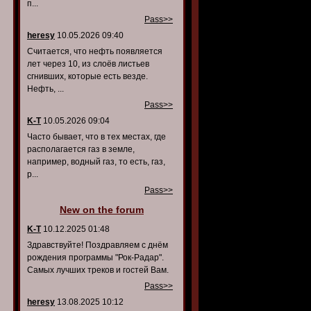
п...
Pass>>
heresy
10.05.2026 09:40
Считается, что нефть появляется
лет через 10, из слоёв листьев
сгнивших, которые есть везде.
Нефть, ...
Pass>>
K-T
10.05.2026 09:04
Часто бывает, что в тех местах, где
располагается газ в земле,
например, водный газ, то есть, газ,
р...
Pass>>
New on the forum
K-T
10.12.2025 01:48
Здравствуйте! Поздравляем с днём
рождения программы "Рок-Радар".
Самых лучших треков и гостей Вам.
Pass>>
heresy
13.08.2025 10:12