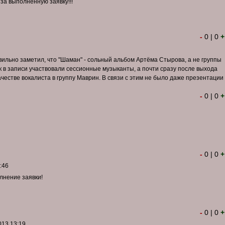
за выполненную заявку!!!
-
0
|
0
+
вильно заметил, что "Шаман" - сольный альбом Артёма Стырова, а не группы
ак в записи участвовали сессионные музыканты, а почти сразу после выхода
честве вокалиста в группу Маврин. В связи с этим не было даже презентации
-
0
|
0
+
-
0
|
0
+
:46
лнение заявки!
-
0
|
0
+
013 13:19