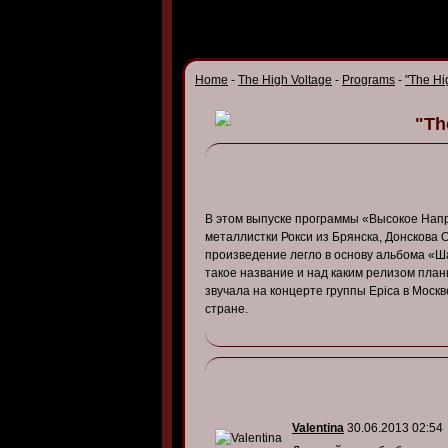
Home
-
The High Voltage
-
Programs
-
"The Hi
"Th
В этом выпуске программы «Высокое Нап
металлистки Рокси из Брянска, Донскова 
произведение легло в основу альбома «Ш
такое название и над каким релизом план
звучала на концерте группы Epica в Москв
стране.
Valentina
30.06.2013 02:54