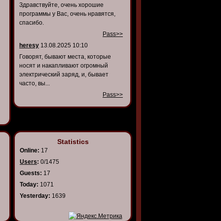
Здравствуйте, очень хорошие
программы у Вас, очень нравятся,
спасибо.
Pass>>
heresy
13.08.2025 10:10
Говорят, бывают места, которые
носят и накапливают огромный
электрический заряд, и, бывает
часто, вы...
Pass>>
Statistics
Online:
17
Users
:
0/1475
Guests:
17
Today:
1071
Yesterday:
1639