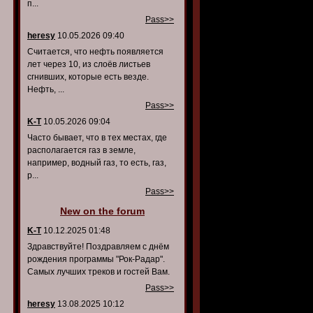
п...
Pass>>
heresy
10.05.2026 09:40
Считается, что нефть появляется
лет через 10, из слоёв листьев
сгнивших, которые есть везде.
Нефть, ...
Pass>>
K-T
10.05.2026 09:04
Часто бывает, что в тех местах, где
располагается газ в земле,
например, водный газ, то есть, газ,
р...
Pass>>
New on the forum
K-T
10.12.2025 01:48
Здравствуйте! Поздравляем с днём
рождения программы "Рок-Радар".
Самых лучших треков и гостей Вам.
Pass>>
heresy
13.08.2025 10:12