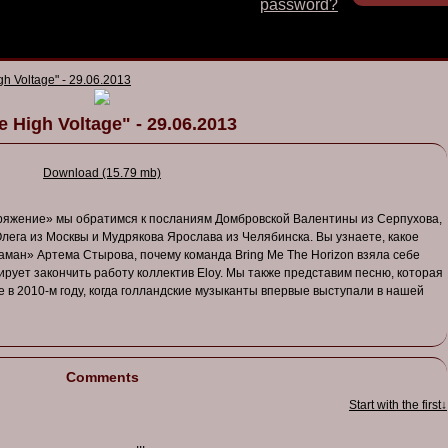
password?
gh Voltage" - 29.06.2013
e High Voltage" - 29.06.2013
Download (15.79 mb)
ряжение» мы обратимся к посланиям Домбровской Валентины из Серпухова,
Олега из Москвы и Мудрякова Ярослава из Челябинска. Вы узнаете, какое
аман» Артема Стырова, почему команда Bring Me The Horizon взяла себе
ирует закончить работу коллектив Eloy. Мы также представим песню, которая
е в 2010-м году, когда голландские музыканты впервые выступали в нашей
Comments
Start with the first↓