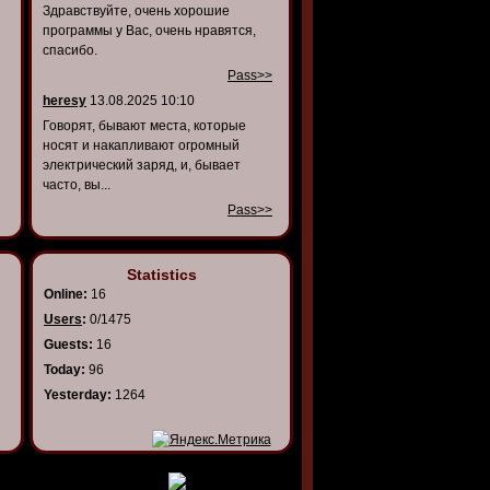
Здравствуйте, очень хорошие
программы у Вас, очень нравятся,
спасибо.
Pass>>
heresy
13.08.2025 10:10
Говорят, бывают места, которые
носят и накапливают огромный
электрический заряд, и, бывает
часто, вы...
Pass>>
Statistics
Online:
16
Users
:
0/1475
Guests:
16
Today:
96
Yesterday:
1264