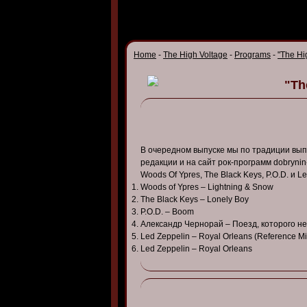
Home
-
The High Voltage
-
Programs
-
"The Hi
"Th
В очередном выпуске мы по традиции вып
редакции и на сайт рок-программ dobrynin
Woods Of Ypres, The Black Keys, P.O.D. и Le
Woods of Ypres – Lightning & Snow
The Black Keys – Lonely Boy
P.O.D. – Boom
Александр Чернорай – Поезд, которого не
Led Zeppelin – Royal Orleans (Reference Mi
Led Zeppelin – Royal Orleans