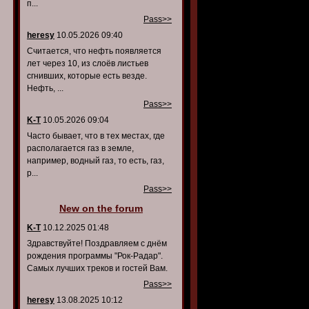
п...
Pass>>
heresy
10.05.2026 09:40
Считается, что нефть появляется
лет через 10, из слоёв листьев
сгнивших, которые есть везде.
Нефть, ...
Pass>>
K-T
10.05.2026 09:04
Часто бывает, что в тех местах, где
располагается газ в земле,
например, водный газ, то есть, газ,
р...
Pass>>
New on the forum
K-T
10.12.2025 01:48
Здравствуйте! Поздравляем с днём
рождения программы "Рок-Радар".
Самых лучших треков и гостей Вам.
Pass>>
heresy
13.08.2025 10:12