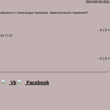
Start with the first↓
звучала от Александра Чернорая. Замечательное творение!!!
-
0
|
0
+
016 17:10
-
0
|
0
+
Vk
Facebook