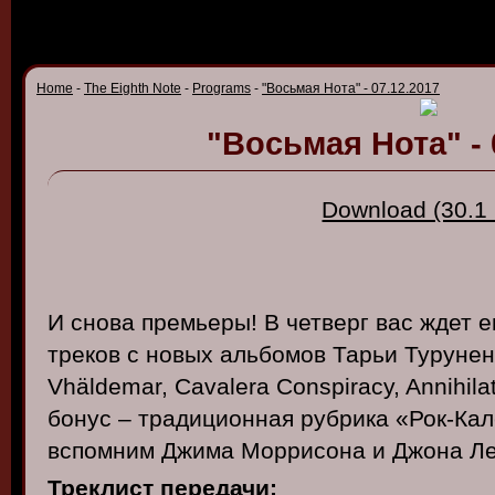
Home
-
The Eighth Note
-
Programs
-
"Восьмая Нота" - 07.12.2017
"Восьмая Нота" - 
Download (30.1
И снова премьеры! В четверг вас ждет е
треков с новых альбомов Тарьи Турунен
Vhäldemar, Cavalera Conspiracy, Annihil
бонус – традиционная рубрика «Рок-Кал
вспомним Джима Моррисона и Джона Ле
Треклист передачи: