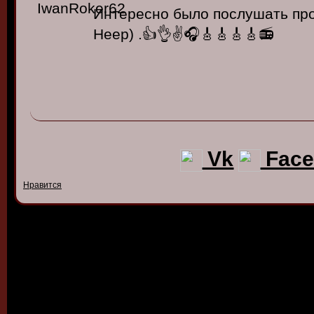
Интересно было послушать про
Heep) .👍👌✌🎧🎸🎸🎸🎸📻
Vk
Face
Нравится