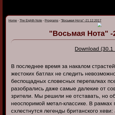
Home
-
The Eighth Note
-
Programs
-
"Восьмая Нота" -21.12.2017
"Восьмая Нота" -
Download (30.1
В последнее время за накалом страсте
жестоких батлах не следить невозможн
беспощадных словесных перепалках пс
разобрались даже самые далекие от со
зрители. Мы решили не отставать, но об
неоспоримой метал-классике. В рамках 
схлестнутся легенды британского хеви: J