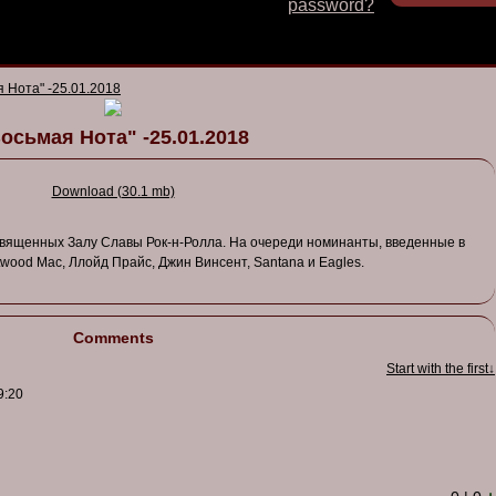
password?
 Нота" -25.01.2018
осьмая Нота" -25.01.2018
Download (30.1 mb)
вященных Залу Славы Рок-н-Ролла. На очереди номинанты, введенные в
twood Mac, Ллойд Прайс, Джин Винсент, Santana и Eagles.
Comments
Start with the first↓
9:20