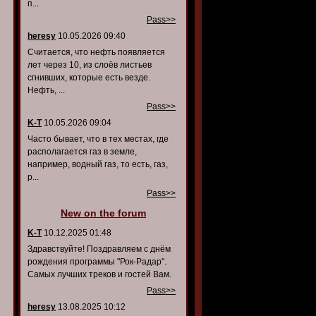
п...
Pass>>
heresy
10.05.2026 09:40
Считается, что нефть появляется
лет через 10, из слоёв листьев
сгнивших, которые есть везде.
Нефть, ...
Pass>>
K-T
10.05.2026 09:04
Часто бывает, что в тех местах, где
располагается газ в земле,
например, водный газ, то есть, газ,
р...
Pass>>
New on the forum
K-T
10.12.2025 01:48
Здравствуйте! Поздравляем с днём
рождения программы "Рок-Радар".
Самых лучших треков и гостей Вам.
Pass>>
heresy
13.08.2025 10:12