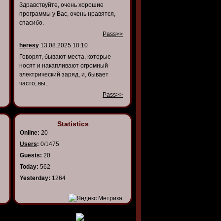
Здравствуйте, очень хорошие
программы у Вас, очень нравятся,
спасибо.
Pass>>
heresy
13.08.2025 10:10
Говорят, бывают места, которые
носят и накапливают огромный
электрический заряд, и, бывает
часто, вы...
Pass>>
Statistics
Online:
20
Users
:
0/1475
Guests:
20
Today:
562
Yesterday:
1264