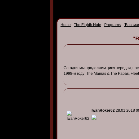
Home
-
The Eighth Note
-
Programs
-
"Восьмая
"В
Сегодня мы продолжим цикл передач, пос
1998-м году: The Mamas & The Papas, Flee
IwanRoker62
28.01.2018 0