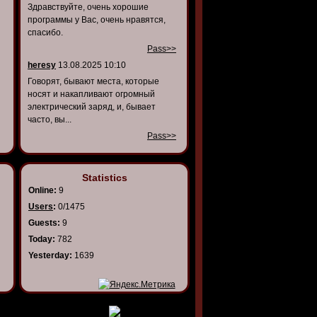
Здравствуйте, очень хорошие
программы у Вас, очень нравятся,
спасибо.
Pass>>
heresy
13.08.2025 10:10
Говорят, бывают места, которые
носят и накапливают огромный
электрический заряд, и, бывает
часто, вы...
Pass>>
Statistics
Online:
9
Users
:
0/1475
Guests:
9
Today:
782
Yesterday:
1639