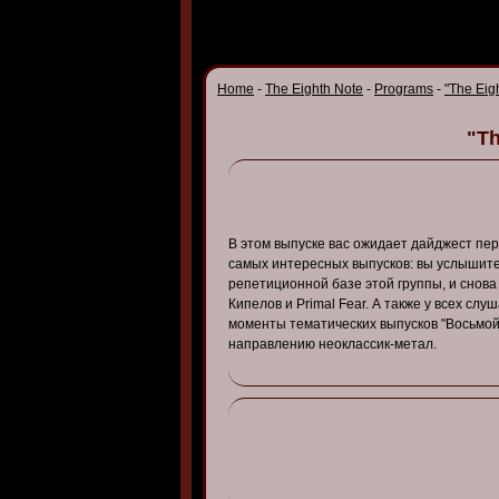
Home
-
The Eighth Note
-
Programs
-
"The Eig
"Th
В
этом
в
ыпуске
в
ас
ожидает
дайджест
пер
самых
интересных
в
ыпуско
в: вы
услышит
репетиционной
базе
этой
группы
, и снов
Кипело
в и Primal Fear. А
также
у всех
слуш
моменты
тематических
в
ыпуско
в "В
осьмо
напра
в
лению
неоклассик-метал
.