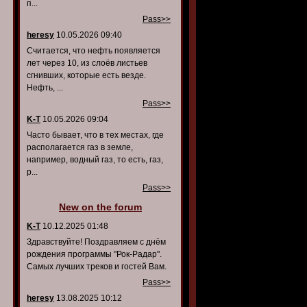
п...
Pass>>
heresy
10.05.2026 09:40
Считается, что нефть появляется
лет через 10, из слоёв листьев
сгнивших, которые есть везде.
Нефть, ...
Pass>>
K-T
10.05.2026 09:04
Часто бывает, что в тех местах, где
располагается газ в земле,
например, водный газ, то есть, газ,
р...
Pass>>
New on the forum
K-T
10.12.2025 01:48
Здравствуйте! Поздравляем с днём
рождения программы "Рок-Радар".
Самых лучших треков и гостей Вам.
Pass>>
heresy
13.08.2025 10:12