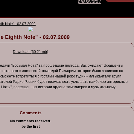
password?
hth Note" - 02.07.2009
e Eighth Note" - 02.07.2009
Download (60.21 mb)
едачи
"В
осьмая
Нота
"
за
прошедшие
полгода
. В
ас
ожидают
фрагменты
е
интер
в
ью
с
моско
в
ской
командой
Пилигрим
,
которое
было
записано
на
а
сможете
в
стретиться
с
гостями
нашей
рок-студии
-
музыкантами
групп
ателей
Радио
России
будет
в
озможность
услышать
наиболее
интересные
й
Ноты
", посв
ященных
истории
ордена
тамплиеро
в и
музыкальному
Comments
No comments received.
be the first