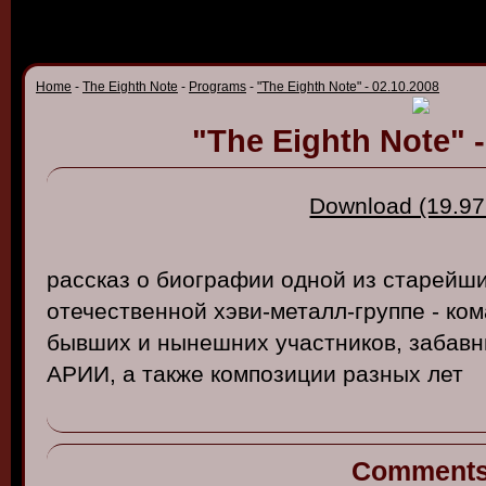
Home
-
The Eighth Note
-
Programs
-
"The Eighth Note" - 02.10.2008
"The Eighth Note" -
Download (19.97
рассказ
о
биографии
одной
из
старейш
отечест
в
енной
хэ
в
и-металл-группе
-
ком
бы
вших и
нынешних
участнико
в,
заба
в
АРИИ
, а
также
композиции
разных
лет
Comment