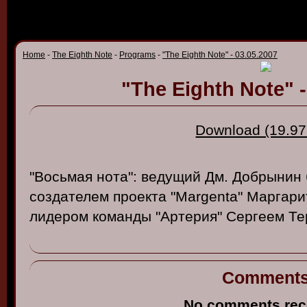
Home
-
The Eighth Note
-
Programs
-
"The Eighth Note" - 03.05.2007
"The Eighth Note" -
Download (19.97
"В
осьмая
нота
": в
едущий
Дм
.
Добрынин
создателем
проекта
"
Margenta
"
Маргари
лидером
команды
"
Артерия
"
Сергеем
Те
Comment
No comments rec