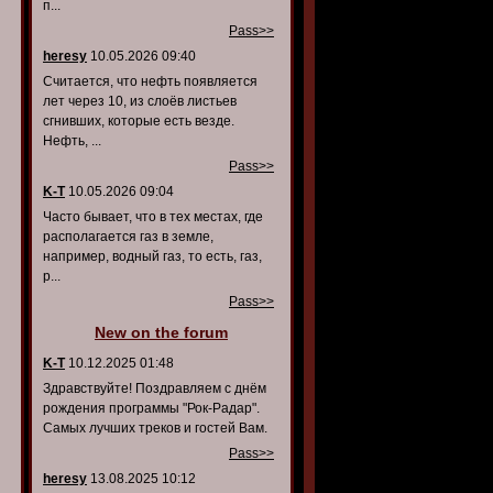
п...
Pass>>
heresy
10.05.2026 09:40
Считается, что нефть появляется
лет через 10, из слоёв листьев
сгнивших, которые есть везде.
Нефть, ...
Pass>>
K-T
10.05.2026 09:04
Часто бывает, что в тех местах, где
располагается газ в земле,
например, водный газ, то есть, газ,
р...
Pass>>
New on the forum
K-T
10.12.2025 01:48
Здравствуйте! Поздравляем с днём
рождения программы "Рок-Радар".
Самых лучших треков и гостей Вам.
Pass>>
heresy
13.08.2025 10:12