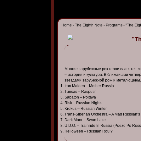
Home
-
The Eighth Note
-
Programs
-
"The Eig
"Th
Многие зарубежные рок-герои славятся л
– история и культура. В ближайший четв
звездами зарубежной рок- и метал-сцены.
Iron Maiden – Mother Russia
Turisas – Rasputin
Sabaton – Poltava
Risk – Russian Nights
Krokus – Russian Winter
Trans-Siberian Orchestra – A Mad Russian’s
Dark Moor – Swan Lake
U.D.O. – Trainride In Russia (Poezd Po Rossi
Helloween – Russian Roul?