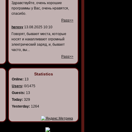
Здравствуйте, очень хорошие
программы у Вас, очень нравятся,
спасибо.
Pass>>
heresy
13.08.2025 10:10
Говорят, бывают места, которые
носят и накапливают огромный
электрический заряд, и, бывает
часто, вы...
Pass>>
Statistics
Online:
13
Users
:
0/1475
Guests:
13
Today:
329
Yesterday:
1264