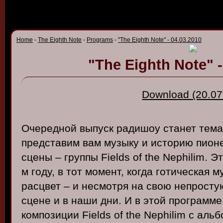
Home
-
The Eighth Note
-
Programs
-
"The Eighth Note" - 04.03.2010
"The Eighth Note" -
Download (20.07
Очередной
в
ыпуск
радишоу
станет
тема
предста
в
им
в
ам
музыку
и
историю
пион
сцены
–
группы
Fields of the
Nephilim
.
Эт
м
году
, в тот
момент
,
когда
готическая
м
расц
в
ет
– и
несмотря
на
св
ою
непросту
сцене
и в
наши
дни. И в
этой
программе
композиции
Fields of the
Nephilim
с
альб