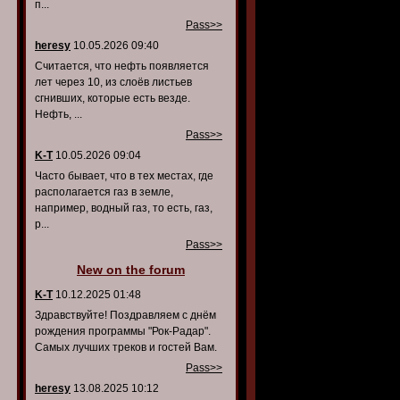
п...
Pass>>
heresy
10.05.2026 09:40
Считается, что нефть появляется
лет через 10, из слоёв листьев
сгнивших, которые есть везде.
Нефть, ...
Pass>>
K-T
10.05.2026 09:04
Часто бывает, что в тех местах, где
располагается газ в земле,
например, водный газ, то есть, газ,
р...
Pass>>
New on the forum
K-T
10.12.2025 01:48
Здравствуйте! Поздравляем с днём
рождения программы "Рок-Радар".
Самых лучших треков и гостей Вам.
Pass>>
heresy
13.08.2025 10:12