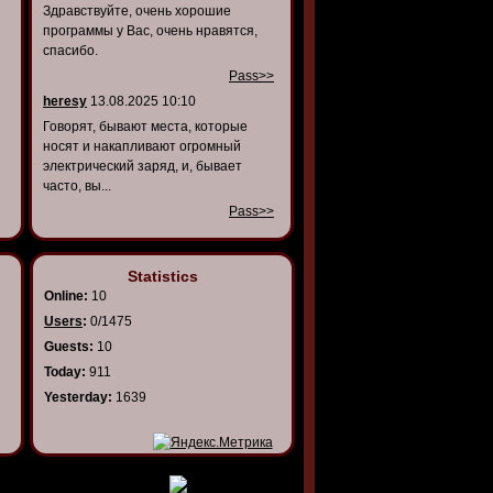
Здравствуйте, очень хорошие
программы у Вас, очень нравятся,
спасибо.
Pass>>
heresy
13.08.2025 10:10
Говорят, бывают места, которые
носят и накапливают огромный
электрический заряд, и, бывает
часто, вы...
Pass>>
Statistics
Online:
10
Users
:
0/1475
Guests:
10
Today:
911
Yesterday:
1639