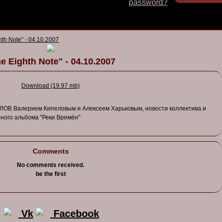
password?
hth Note" - 04.10.2007
e Eighth Note" - 04.10.2007
Download (19.97 mb)
ЛО
В В
алерием
Кипело
в
ым
и
Алексеем
Харько
в
ым
,
но
в
ости
коллекти
ва и
ного
альбома
"
Реки
В
ремён
"
Comments
No comments received.
be the first
Vk
Facebook