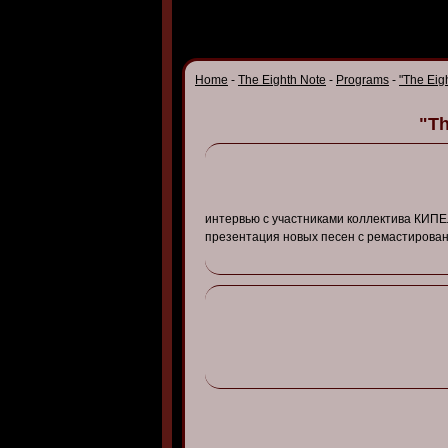
Home
-
The Eighth Note
-
Programs
-
"The Eig
"Th
интер
в
ью
с
участниками
коллекти
ва
КИПЕ
презентация
но
в
ых
песен
с
ремастиро
в
ан