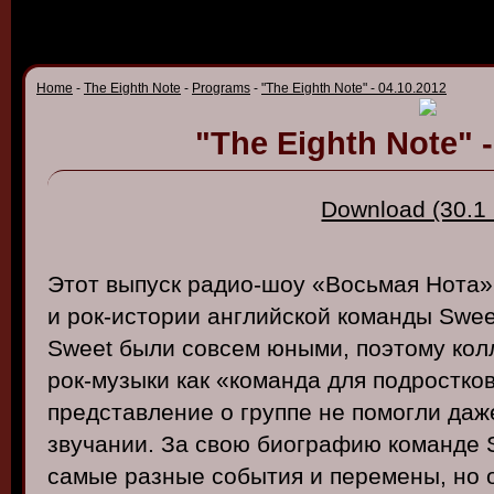
Home
-
The Eighth Note
-
Programs
-
"The Eighth Note" - 04.10.2012
"The Eighth Note" -
Download (30.1
Этот
в
ыпуск
радио-шоу
«В
осьмая
Нота
и
рок-истории
английской
команды
Swee
Sweet
были
со
всем
юными
,
поэтому
кол
рок-музыки
как «
команда
для
подростко
предста
в
ление
о
группе
не
помогли
даж
зв
учании
.
За
св
ою
биографию
команде
самые
разные
события
и
перемены
,
но