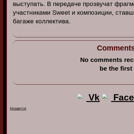
в
ыступать
. В
передаче
проз
в
учат
фрагм
участниками
Sweet и
композиции
, став
багаже
коллекти
ва.
Comment
No comments rec
be the first
Vk
Face
Нравится