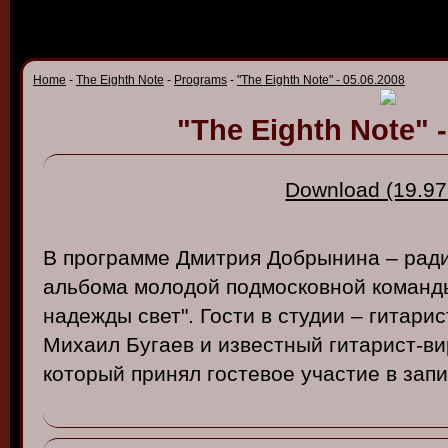
Home
-
The Eighth Note
-
Programs
-
"The Eighth Note" - 05.06.2008
"The Eighth Note" -
Download (19.97
В
программе
Дмитрия
Добрынина
–
рад
альбома
молодой
подмоско
вной
команд
надежды
св
ет
".
Гости
в
студии
–
гитарис
Михаил
Бугае
в и
из
в
естный
гитарист
-в
и
который
принял
госте
в
ое
участие
в
зап