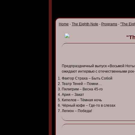
Home
-
The Eighth Note
-
Programs
-
"The Eig
"Th
Предпраздничный выпуск «Восьмой Ноты»
ожидают интервью с отечественными рок-
Фактор Страха – Быть Собой
Театр Теней – Помни…
Пилигрим – Весна 45-го
Ария – Закат
Кипелов – Тёмная ночь
Чёрный кофе – Где-то в слезах
Легион – Победа!