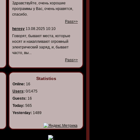
Здравствуйте, очень хорошие
программы у Вас, очень нравятся,
спасибо.
Pass>>
heresy
13.08.2025 10:10
Говорят, бывают места, которые
носят и накапливают огромный
электрический заряд, и, бывает
часто, вы...
Pass>>
Statistics
Online:
16
Users
:
0/1475
Guests:
16
Today:
565
Yesterday:
1489