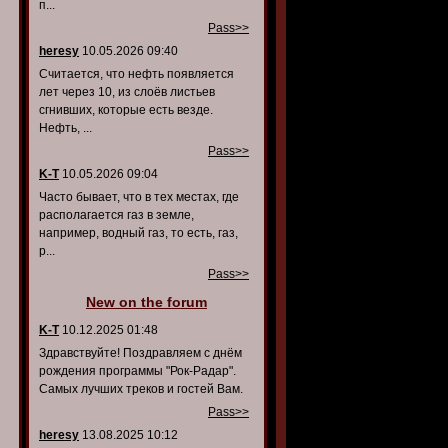
п...
Pass>>
heresy
10.05.2026 09:40
Считается, что нефть появляется
лет через 10, из слоёв листьев
сгнивших, которые есть везде.
Нефть, ...
Pass>>
K-T
10.05.2026 09:04
Часто бывает, что в тех местах, где
располагается газ в земле,
например, водный газ, то есть, газ,
р...
Pass>>
New on the forum
K-T
10.12.2025 01:48
Здравствуйте! Поздравляем с днём
рождения программы "Рок-Радар".
Самых лучших треков и гостей Вам.
Pass>>
heresy
13.08.2025 10:12