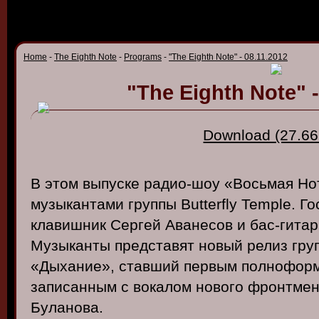
Home
-
The Eighth Note
-
Programs
-
"The Eighth Note" - 08.11.2012
"The Eighth Note" -
Download (27.66
В этом выпуске радио-шоу «Восьмая Но
музыкантами группы Butterfly Temple. Го
клавишник Сергей Аванесов и бас-гита
Музыканты представят новый релиз групп
«Дыхание», ставший первым полнофор
записанным с вокалом нового фронтмен
Буланова.