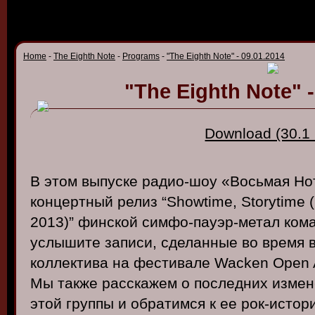
Home
-
The Eighth Note
-
Programs
-
"The Eighth Note" - 09.01.2014
"The Eighth Note" -
Download (30.1
В этом выпуске радио-шоу «Восьмая Но
концертный релиз “Showtime, Storytime (
2013)” финской симфо-пауэр-метал кома
услышите записи, сделанные во время 
коллектива на фестивале Wacken Open Ai
Мы также расскажем о последних измен
этой группы и обратимся к ее рок-истор