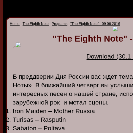
Home
-
The Eighth Note
-
Programs
-
"The Eighth Note" - 09.06.2016
"The Eighth Note" -
Download (30.1
В преддверии Дня России вас ждет тем
Ноты». В ближайший четверг вы услыши
интересных песен о нашей стране, исп
зарубежной рок- и метал-сцены.
Iron Maiden – Mother Russia
Turisas – Rasputin
Sabaton – Poltava