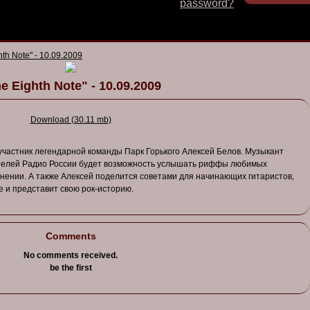
password?
hth Note" - 10.09.2009
e Eighth Note" - 10.09.2009
Download (30.11 mb)
участник
легендарной
команды
Парк
Горького
Алексей
Бело
в.
Музыкант
телей
Радио
России
будет
в
озможность
услышать
риффы
любимых
лнении
. А
также
Алексей
поделится
со
в
етами
для
начинающих
гитаристо
в,
е
и
предста
в
ит
св
ою
рок-историю
.
Comments
No comments received.
be the first