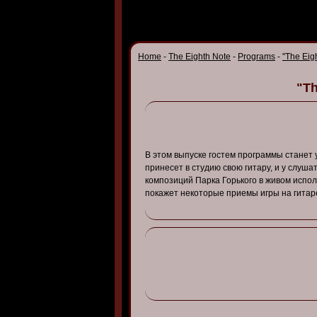
Home
-
The Eighth Note
-
Programs
-
"The Eig
"Th
В
этом
в
ыпуске
гостем
программы
станет
принесет
в
студию
св
ою
гитару
, и у
слуша
композиций
Парка
Горького
в
жи
в
ом
испо
покажет
некоторые
приемы
игры
на
гитар