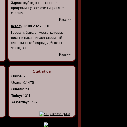
Здравствуйте, очень хорошие
программы у Вас, очень нравятся,
спасибо.
Pass>>
heresy
13.08.2025 10:10
Говорят, бывают места, которые
носят и накапливают огромный
электрический заряд, и, бывает
часто, вы...
Pass>>
Statistics
Online:
28
Users
:
0/1475
Guests:
28
Today:
1311
Yesterday:
1489