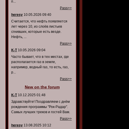
п...
Pass>>
heresy
10.05.2026 09:40
Считается, что нефть появляется
лет через 10, из слоёв листьев
сгнивших, которые есть везде.
Нефть, ...
Pass>>
K-T
10.05.2026 09:04
Часто бывает, что в тех местах, где
располагается газ в земле,
например, водный газ, то есть, газ,
р...
Pass>>
New on the forum
K-T
10.12.2025 01:48
Здравствуйте! Поздравляем с днём
рождения программы "Рок-Радар".
Самых лучших треков и гостей Вам.
Pass>>
heresy
13.08.2025 10:12