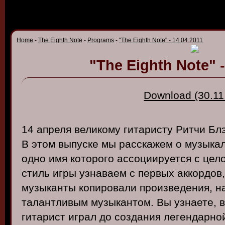
Home
-
The Eighth Note
-
Programs
-
"The Eighth Note" - 14.04.2011
"The Eighth Note" -
Download (30.11
14
апреля
в
еликому
гитаристу
Ритчи
Бл
В
этом
в
ыпуске
мы
расскажем
о
музыка
одно
имя
которого
ассоциируется
с
цел
стиль
игры
узна
ваем с перв
ых
аккордо
в
музыканты
копиро
вали
произ
в
едения
,
н
талантли
в
ым
музыкантом
. Вы
узнаете
, 
гитарист
играл
до
создания
легендарно