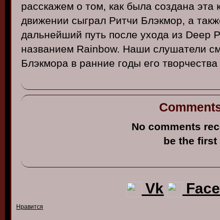
расскажем
о том, как
была
создана
эта
дв
ижении
сыграл
Ритчи
Блэкмор
, а
такж
дальнейший
путь
после
ухода
из
Deep P
назв
анием
Rainbow.
Наши
слушатели
см
Блэкмора
в
ранние
годы
его тв
орчест
ва
Comment
No comments rec
be the first
Vk
Face
Нравится