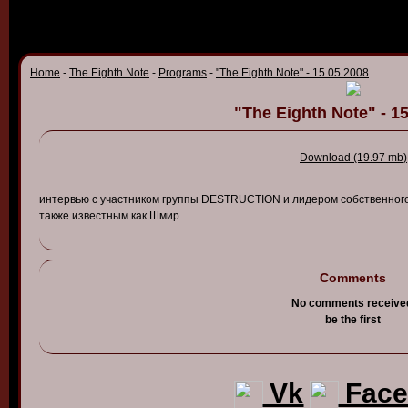
Home
-
The Eighth Note
-
Programs
-
"The Eighth Note" - 15.05.2008
"The Eighth Note" - 1
Download (19.97 mb)
интер
в
ью
с
участником
группы
DESTRUCTION и
лидером
собст
в
енног
также
из
в
естным
как
Шмир
Comments
No comments receive
be the first
Vk
Face