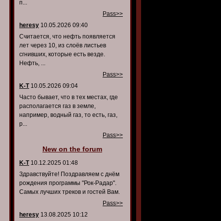
п...
Pass>>
heresy
10.05.2026 09:40
Считается, что нефть появляется
лет через 10, из слоёв листьев
сгнивших, которые есть везде.
Нефть, ...
Pass>>
K-T
10.05.2026 09:04
Часто бывает, что в тех местах, где
располагается газ в земле,
например, водный газ, то есть, газ,
р...
Pass>>
New on the forum
K-T
10.12.2025 01:48
Здравствуйте! Поздравляем с днём
рождения программы "Рок-Радар".
Самых лучших треков и гостей Вам.
Pass>>
heresy
13.08.2025 10:12