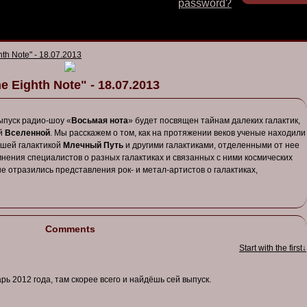
password?
hth Note" - 18.07.2013
e Eighth Note" - 18.07.2013
ыпуск радио-шоу «
Восьмая нота
» будет посвящен тайнам далеких галактик,
ей
Вселенной
. Мы расскажем о том, как на протяжении веков ученые находили
ашей галактикой
Млечный Путь
и другими галактиками, отделенными от нее
нения специалистов о разных галактиках и связанных с ними космических
ене отразились представления рок- и метал-артистов о галактиках,
Comments
Start with the first↓
арь 2012 года, там скорее всего и найдёшь сей выпуск.