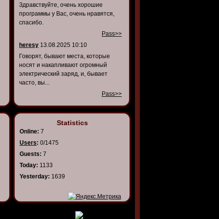
Здравствуйте, очень хорошие
программы у Вас, очень нравятся,
спасибо.
Pass>>
heresy
13.08.2025 10:10
Говорят, бывают места, которые
носят и накапливают огромный
электрический заряд, и, бывает
часто, вы...
Pass>>
Statistics
Online:
7
Users
:
0/1475
Guests:
7
Today:
1133
Yesterday:
1639