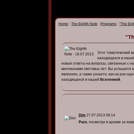
Home
-
The Eighth Note
-
Programs
-
"The Eig
"Th
Этот тематический в
находящихся в наш
новые ответы на вопросы, связанные с н
миллионами световых лет. Вы услышите м
явлениях, а также узнаете, как на рок-сц
находящихся в нашей
Вселенной
.
Dim
27.07.2013 09:14
Puzo
, посмотри в архиве за янв