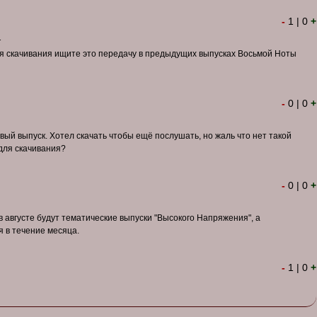
-
1
|
0
+
1
я скачивания ищите это передачу в предыдущих выпусках Восьмой Ноты
-
0
|
0
+
ый выпуск. Хотел скачать чтобы ещё послушать, но жаль что нет такой
для скачивания?
-
0
|
0
+
 августе будут тематические выпуски "Высокого Напряжения", а
 в течение месяца.
-
1
|
0
+