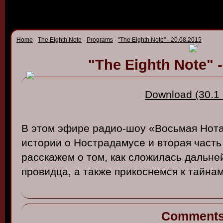
Home
-
The Eighth Note
-
Programs
-
"The Eighth Note" - 20.08.2015
"The Eighth Note" -
Download (30.1
В
этом
эфире
радио-шоу
«В
осьмая
Нот
истории
о
Нострадамусе
и в
торая
часть
расскажем
о том, как
сложилась
дальне
пров
идца
, а
также
прикоснемся
к
тайна
Comment