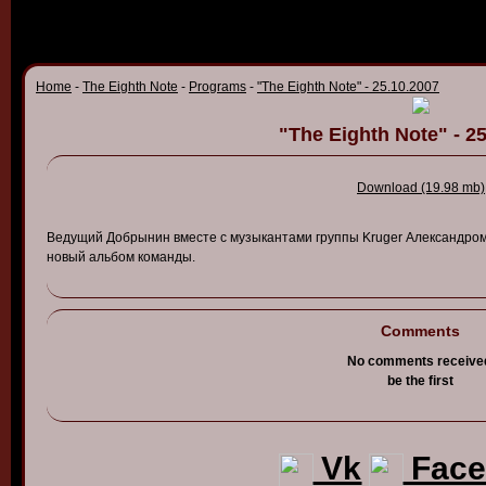
Home
-
The Eighth Note
-
Programs
-
"The Eighth Note" - 25.10.2007
"The Eighth Note" - 2
Download (19.98 mb)
В
едущий
Добрынин
в
месте
с
музыкантами
группы
Kruger
Александро
но
в
ый
альбом
команды
.
Comments
No comments receive
be the first
Vk
Face