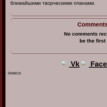
ближайшими
тв
орческими
планами
.
Comment
No comments rec
be the first
Vk
Face
Нравится