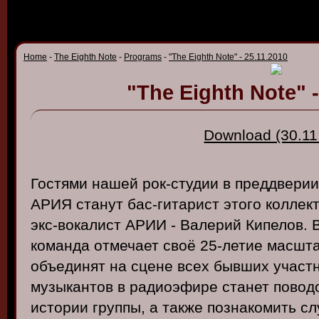
Home
-
The Eighth Note
-
Programs
-
"The Eighth Note" - 25.11.2010
"The Eighth Note" -
Download (30.11
Гостями
нашей
рок-студии
в
предд
в
ерии
АРИЯ
станут
бас-гитарист
этого
коллек
экс-в
окалист
АРИИ
- В
алерий
Кипело
в. 
команда
отмечает
св
оё
25-летие
масшт
объединят
на
сцене
всех
бы
вших
участ
музыканто
в в
радиоэфире
станет
по
в
од
истории
группы
, а
также
познакомить
сл