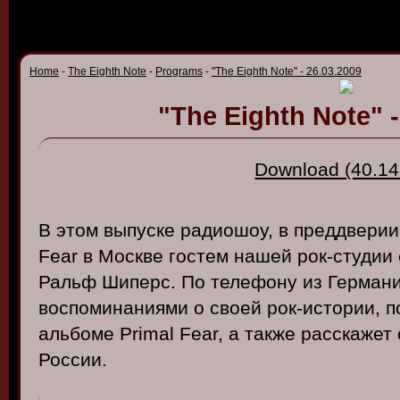
Home
-
The Eighth Note
-
Programs
-
"The Eighth Note" - 26.03.2009
"The Eighth Note" -
Download (40.14
В
этом
в
ыпуске
радиошоу
, в
предд
в
ерии
Fear в
Моск
ве
гостем
нашей
рок-студии
Ральф
Шиперс
.
По
телефону
из
Герман
в
оспоминаниями
о своей
рок-истории
,
п
альбоме
Primal Fear, а
также
расскажет
России
.