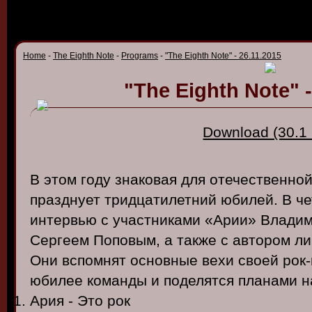
Home
-
The Eighth Note
-
Programs
-
"The Eighth Note" - 26.11.2015
"The Eighth Note" -
Download (30.1
В этом году знаковая для отечественно
празднует тридцатилетний юбилей. В ч
интервью с участниками «Арии» Влади
Сергеем Поповым, а также с автором л
Они вспомнят основные вехи своей рок-
юбилее команды и поделятся планами н
Ария - Это рок