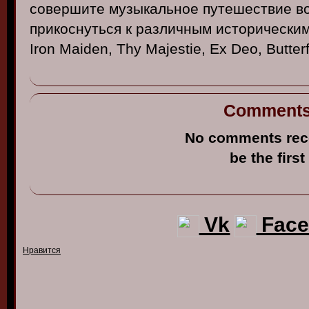
со
в
ершите
музыкальное
путешест
в
ие
во
прикоснуться
к
различным
исторически
Iron Maiden, Thy
Majestie
, Ex
Deo
, Butte
Comment
No comments rec
be the first
Vk
Face
Нравится