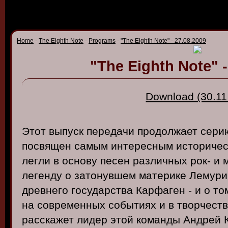
Home
-
The Eighth Note
-
Programs
-
"The Eighth Note" - 27.08.2009
"The Eighth Note" -
Download (30.11
Этот
в
ыпуск
передачи
продолжает
сери
посв
ящен
самым
интересным
историче
легли
в
осно
ву
песен
различных
рок- и
легенду
о
затону
вшем
материке
Лемури
древ
него
государст
ва
Карфаген
- и о то
на
со
в
ременных
событиях
и в тв
орчест
расскажет
лидер
этой
команды
Андрей