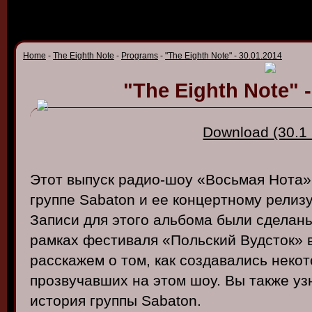
Home
-
The Eighth Note
-
Programs
-
"The Eighth Note" - 30.01.2014
"The Eighth Note" -
Download (30.1
Этот выпуск радио-шоу «Восьмая Нота»
группе Sabaton и ее концертному релизу
Записи для этого альбома были сделан
рамках фестиваля «Польский Вудсток» в
расскажем о том, как создавались некот
прозвучавших на этом шоу. Вы также узн
история группы Sabaton.