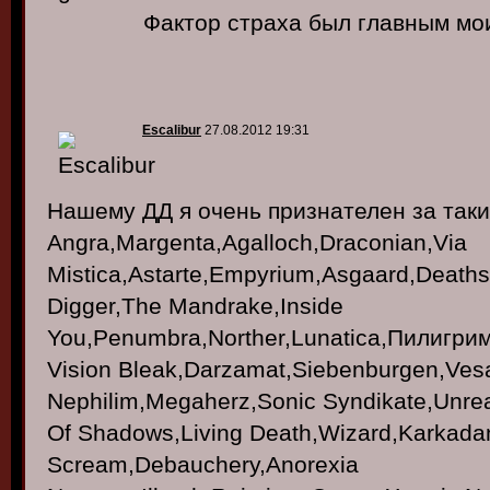
Фактор страха был главным мои
Escalibur
27.08.2012 19:31
Нашему ДД я очень признателен за таки
Angra,Margenta,Agalloch,Draconian,Via
Mistica,Astarte,Empyrium,Asgaard,Deaths
Digger,The Mandrake,Inside
You,Penumbra,Norther,Lunatica,Пилигри
Vision Bleak,Darzamat,Siebenburgen,Vesa
Nephilim,Megaherz,Sonic Syndikate,Unrea
Of Shadows,Living Death,Wizard,Karkada
Scream,Debauchery,Anorexia