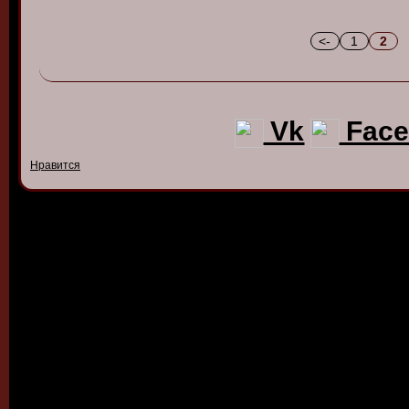
<-
1
2
Vk
Face
Нравится