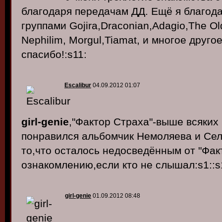
благодаря передачам ДД. Ещё я благода
группами Gojira,Draconian,Adagio,The Old
Nephilim, Morgul,Tiamat, и многое друго
спасибо!:s11:
Escalibur
04.09.2012 01:07
girl-genie
,"Фактор Страха"-выше всяких
понравился альбомчик Немоляева и Сел
то,что осталось недосведённым от "Фак
ознакомлению,если кто не слышал:s1::s
girl-genie
01.09.2012 08:48